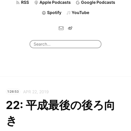
RSS
Apple Podcasts
Google Podcasts
Spotify
YouTube
APR 22, 2019
1:26:53
22: 平成最後の後ろ向
き