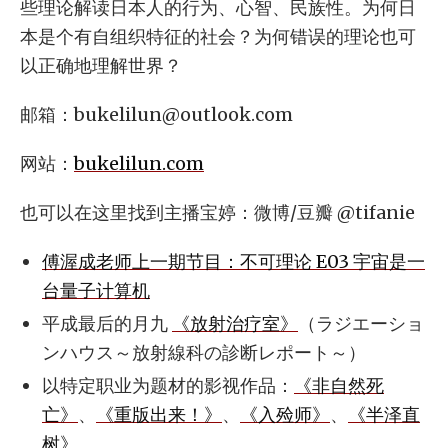
些理论解读日本人的行为、心智、民族性。为何日
本是个有自组织特征的社会？为何错误的理论也可
以正确地理解世界？
邮箱：
bukelilun@outlook.com
网站：
bukelilun.com
也可以在这里找到主播宝婷：微博/豆瓣 @tifanie
傅渥成老师上一期节目：不可理论 E03 宇宙是一
台量子计算机
平成最后的月九
《放射治疗室》
（ラジエーショ
ンハウス～放射線科の診断レポート～）
以特定职业为题材的影视作品：
《非自然死
亡》
、
《重版出来！》
、
《入殓师》
、
《半泽直
树》