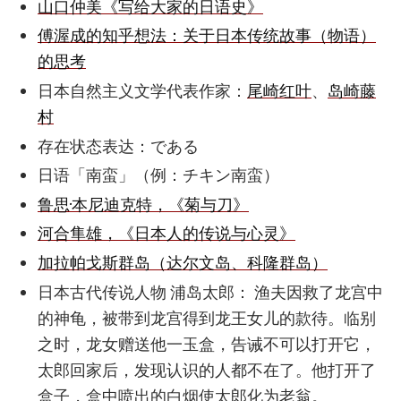
山口仲美《写给大家的日语史》
傅渥成的知乎想法：关于日本传统故事（物语）
的思考
日本自然主义文学代表作家：
尾崎红叶
、
岛崎藤
村
存在状态表达：である
日语「南蛮」（例：チキン南蛮）
鲁思·本尼迪克特，《菊与刀》
河合隼雄，《日本人的传说与心灵》
加拉帕戈斯群岛（达尔文岛、科隆群岛）
日本古代传说人物 浦岛太郎： 渔夫因救了龙宫中
的神龟，被带到龙宫得到龙王女儿的款待。临别
之时，龙女赠送他一玉盒，告诫不可以打开它，
太郎回家后，发现认识的人都不在了。他打开了
盒子，盒中喷出的白烟使太郎化为老翁。