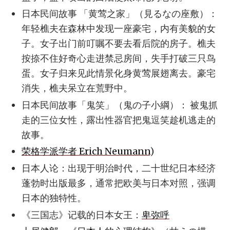
日本民间故事 「黄莺之家」（見るなの座敷）：
年轻樵夫在森林中发现一座豪宅，内有美貌的女
子。女子出门前叮嘱不要去看后院的房子。樵夫
按捺不住好奇心走进禁忌房间，失手打破三只鸟
蛋。女子归来见此情景化身黄莺展翅离去。豪宅
消失，樵夫呆立在荒野中。
日本民间故事「鬼笑」（鬼の子小綱）： 被鬼抓
走的三位女性，露出性器官把鬼逗笑趁机逃走的
故事。
荣格学派学者 Erich Neumann
)
日本人论：出现于明治时代，二十世纪日本经济
蓬勃时出版最多，通常把欧美与日本对照，强调
日本的独特性。
《三国志》记载的日本女王：
卑弥呼