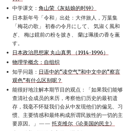
中学课文：
角山荣《灰姑娘的时钟》
日本新年号「令和」出处：大伴旅人，万葉集
「梅花の歌」 初春の令月にして、 気淑く風和
ぎ、 梅は鏡前の粉を披き、 蘭は珮後の香を薫
す。
日本政治思想家 丸山真男 （1914-1996）
物理学概念：自组织
知乎问题：
日语中的“读空气”和中文中的“察言
观色”有什么区别呢？
能很好地注解本期节目的观点：「如果我们能够
查清社会成员的来历，考察他们历史的最初遗
存，我毫不怀疑我们会从中发现他们的偏见、习
惯、主要情感和最终构成所谓民族性的一切的主
要原因。」——
托克维尔《论美国的民主》