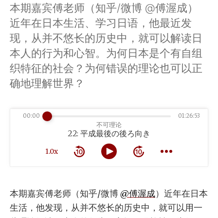
本期嘉宾傅老师（知乎/微博 @傅渥成）
近年在日本生活、学习日语，他最近发
现，从并不悠长的历史中，就可以解读日
本人的行为和心智。为何日本是个有自组
织特征的社会？为何错误的理论也可以正
确地理解世界？
00:00
01:26:53
不可理论
22: 平成最後の後ろ向き
1.0x
本期嘉宾傅老师（知乎/微博
@傅渥成
）近年在日本
生活，他发现，从并不悠长的历史中，就可以用一