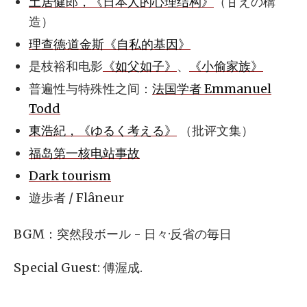
土居健郎，《日本人的心理结构》
（甘えの構
造）
理查德·道金斯《自私的基因》
是枝裕和电影
《如父如子》
、
《小偷家族》
普遍性与特殊性之间：
法国学者 Emmanuel
Todd
東浩紀，《ゆるく考える》
（批评文集）
福岛第一核电站事故
Dark tourism
遊歩者 / Flâneur
BGM：突然段ボール - 日々·反省の毎日
Special Guest: 傅渥成.